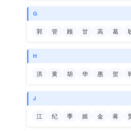
G
郭
管
顾
甘
高
葛
H
洪
黄
胡
华
惠
贺
J
江
纪
季
姬
金
蒋