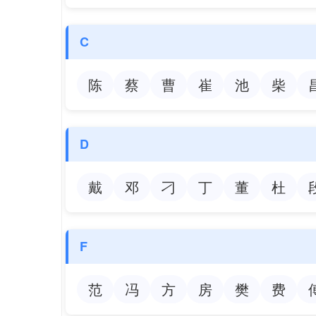
C
陈
蔡
曹
崔
池
柴
D
戴
邓
刁
丁
董
杜
F
范
冯
方
房
樊
费