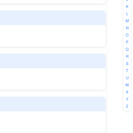
K
L
M
N
O
P
Q
R
S
T
U
W
X
Y
Z