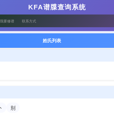
KFA谱牒查询系统
我要修谱
联系方式
姓氏列表
卜
别