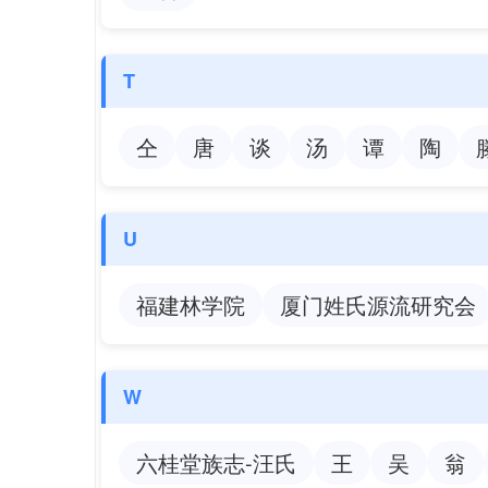
T
仝
唐
谈
汤
谭
陶
U
福建林学院
厦门姓氏源流研究会
W
六桂堂族志-汪氏
王
吴
翁