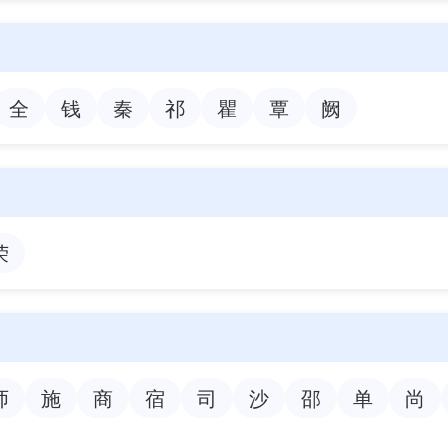
全
钱
秦
祁
瞿
覃
阙
荣
师
施
商
宿
司
沙
邵
单
尚