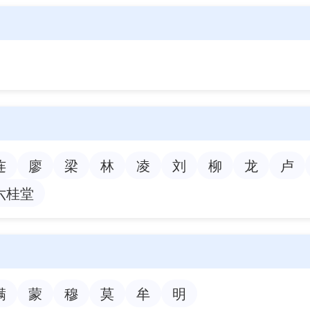
连
廖
梁
林
凌
刘
柳
龙
卢
六桂堂
满
蒙
穆
莫
牟
明