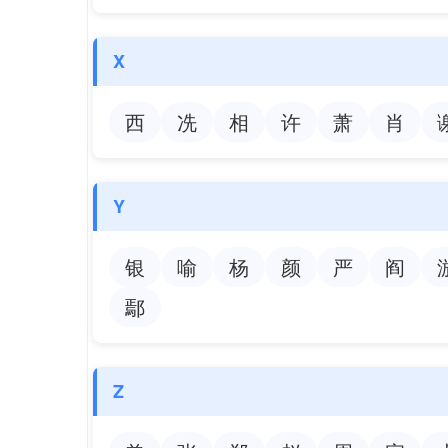
X
西
冼
相
许
萧
肖
Y
银
喻
杨
颜
严
阎
鄢
Z