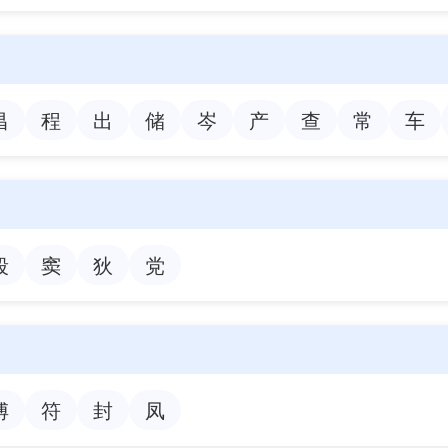
昌
程
出
储
岑
产
查
常
车
段
窦
狄
党
傅
符
封
凤