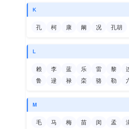
K
孔
柯
康
阚
况
孔胡
L
赖
李
蓝
乐
雷
黎
鲁
逯
禄
栾
骆
勒
M
毛
马
梅
苗
闵
孟