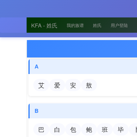
KFA - 姓氏
我的族谱
姓氏
用户登陆
A
艾
爱
安
敖
B
巴
白
包
鲍
班
毕