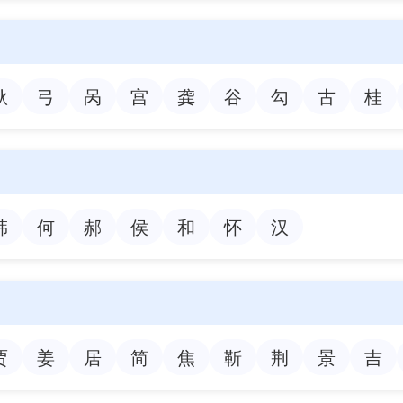
耿
弓
呙
宫
龚
谷
勾
古
桂
韩
何
郝
侯
和
怀
汉
贾
姜
居
简
焦
靳
荆
景
吉