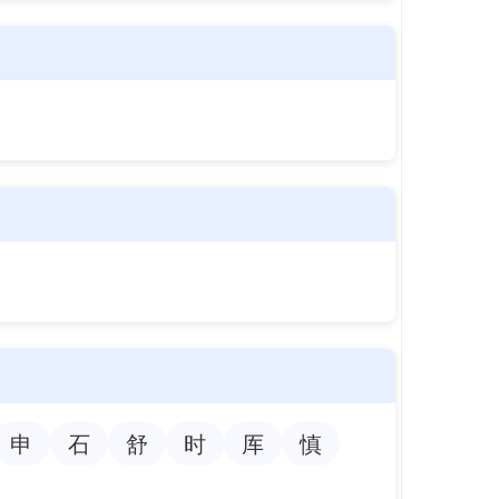
申
石
舒
时
厍
慎