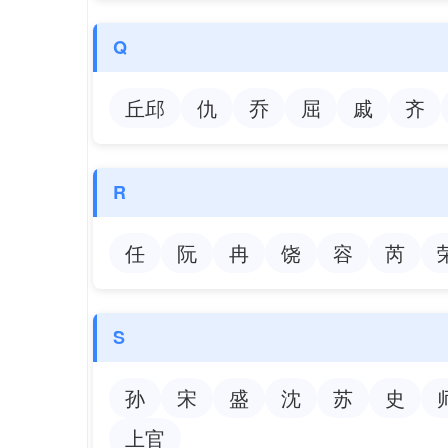
Q
丘邱
仇
乔
屈
戚
齐
R
任
阮
冉
饶
容
芮
S
孙
宋
盛
沈
苏
史
上官