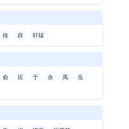
徐
薛
轩辕
俞
应
于
余
禹
岳