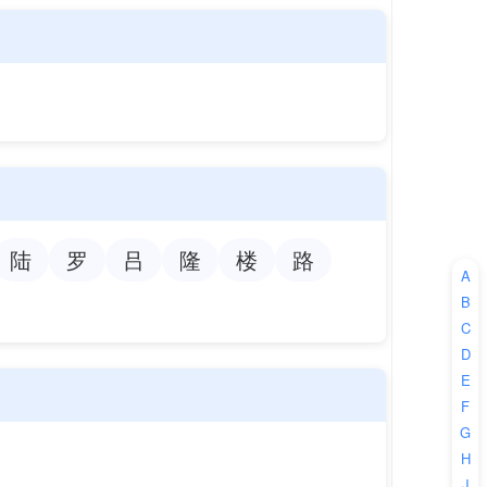
陆
罗
吕
隆
楼
路
A
B
C
D
E
F
G
H
J