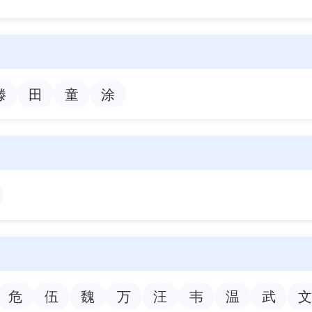
滕
田
童
涂
危
伍
魏
万
汪
韦
温
武
文