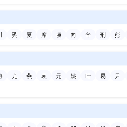
谢
奚
夏
席
项
向
辛
刑
熊
游
尤
燕
袁
元
姚
叶
易
尹