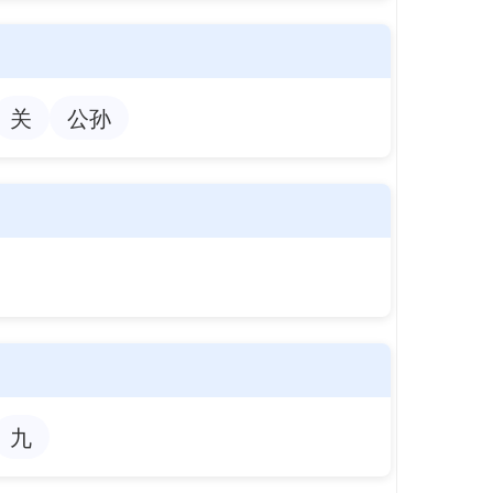
关
公孙
九