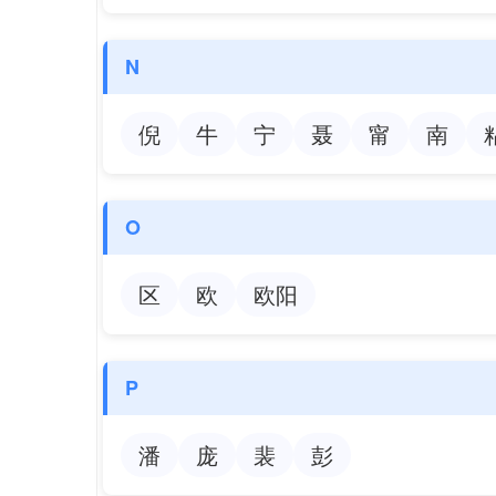
N
倪
牛
宁
聂
甯
南
O
区
欧
欧阳
P
潘
庞
裴
彭