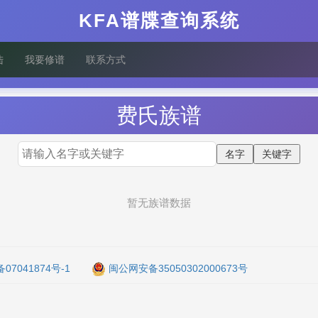
KFA谱牒查询系统
陆
我要修谱
联系方式
费
氏族谱
暂无族谱数据
备07041874号-1
闽公网安备35050302000673号