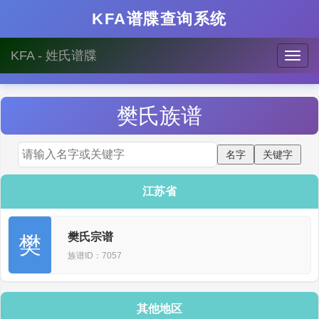
KFA谱牒查询系统
KFA - 姓氏谱牒
樊
氏族谱
江苏省
樊氏宗谱
樊
族谱ID：7057
其他地区