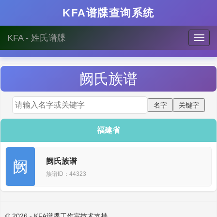
KFA谱牒查询系统
KFA - 姓氏谱牒
阙
氏族谱
福建省
阙氏族谱
阙
族谱ID：44323
© 2026 - KFA谱牒工作室技术支持