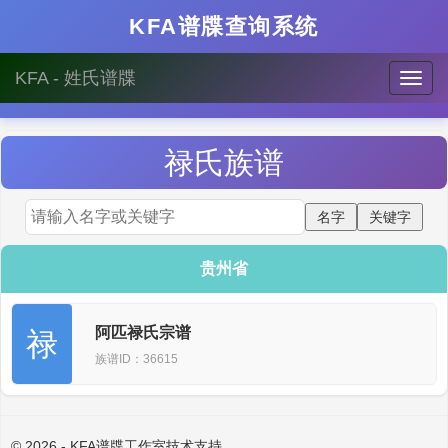
KFA谱牒查询系统
KFA - 姓氏谱牒
禄
氏族谱
贵州省
阿匹禄氏宗谱
禄
族谱ID：36615
© 2026 - KFA谱牒工作室技术支持