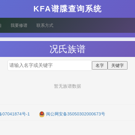
KFA谱牒查询系统
陆
我要修谱
联系方式
况
氏族谱
暂无族谱数据
备07041874号-1
闽公网安备35050302000673号