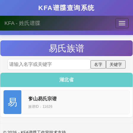
KFA谱牒查询系统
KFA - 姓氏谱牒
易
氏族谱
湖北省
奓山易氏宗谱
易
族谱ID：11626
© 2026 - KFA谱牒工作室技术支持