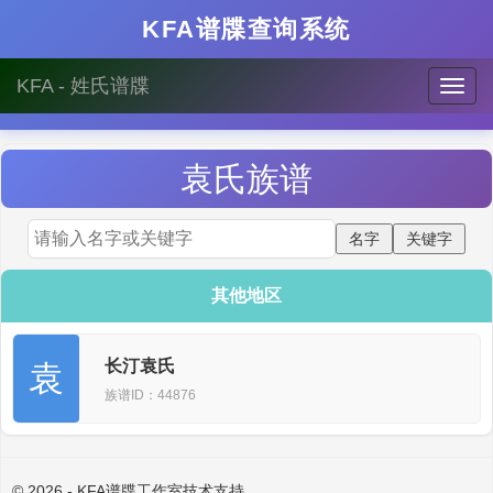
KFA谱牒查询系统
KFA - 姓氏谱牒
袁
氏族谱
其他地区
长汀袁氏
袁
族谱ID：44876
© 2026 - KFA谱牒工作室技术支持