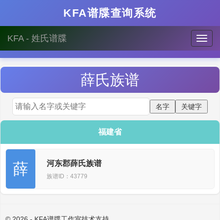
KFA谱牒查询系统
KFA - 姓氏谱牒
薛
氏族谱
福建省
河东郡薛氏族谱
薛
族谱ID：43779
© 2026 - KFA谱牒工作室技术支持