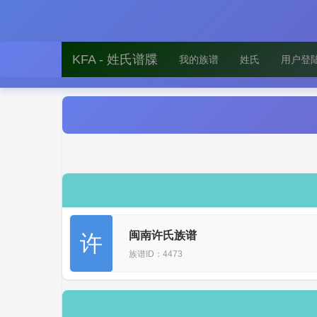
KFA - 姓氏谱牒
我的族谱
姓氏
用户登
闽南许氏族谱
许
族谱ID：4473