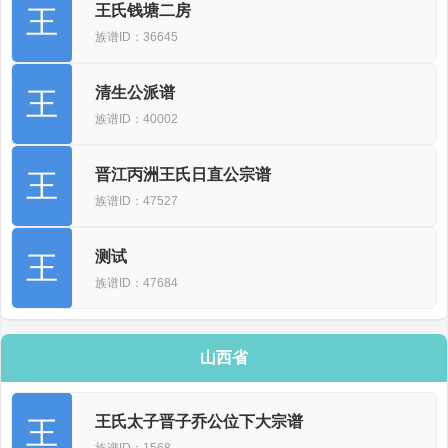
王氏钱塘二房
王
族谱ID：36645
清生公派谱
王
族谱ID：40002
晋江丙洲王氏日直公宗谱
王
族谱ID：47527
测试
王
族谱ID：47684
山西省
王氏太子晋子乔公位下大宗谱
王
族谱ID：1568