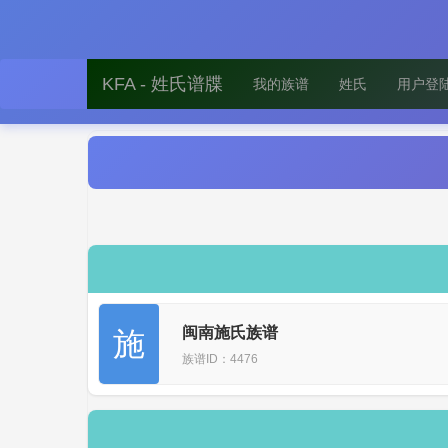
KFA - 姓氏谱牒
我的族谱
姓氏
用户登
闽南施氏族谱
施
族谱ID：4476