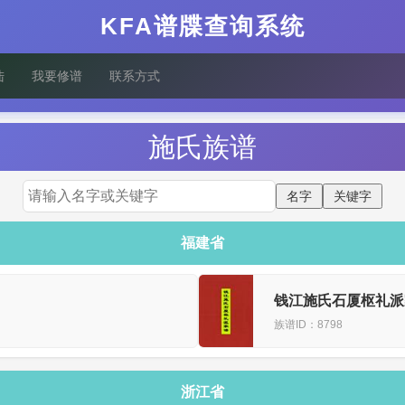
KFA谱牒查询系统
陆
我要修谱
联系方式
施
氏族谱
福建省
钱江施氏石厦枢礼派
族谱ID：8798
浙江省