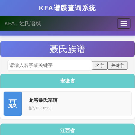
KFA谱牒查询系统
KFA - 姓氏谱牒
聂
氏族谱
安徽省
龙湾聂氏宗谱
聂
族谱ID：8563
江西省