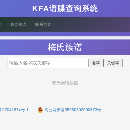
KFA谱牒查询系统
陆
我要修谱
联系方式
梅
氏族谱
暂无族谱数据
备07041874号-1
闽公网安备35050302000673号