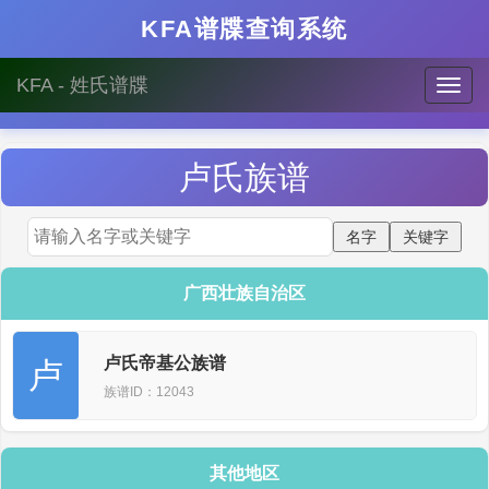
KFA谱牒查询系统
KFA - 姓氏谱牒
卢
氏族谱
广西壮族自治区
卢氏帝基公族谱
卢
族谱ID：12043
其他地区