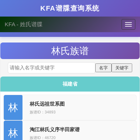
KFA谱牒查询系统
KFA - 姓氏谱牒
林
氏族谱
福建省
林氏远祖世系图
林
族谱ID：34893
淘江林氏义序半田家谱
林
族谱ID：46720