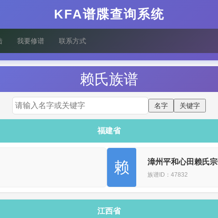
KFA谱牒查询系统
陆
我要修谱
联系方式
赖
氏族谱
福建省
漳州平和心田赖氏宗
赖
族谱ID：47832
江西省