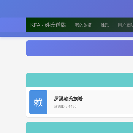
KFA - 姓氏谱牒
我的族谱
姓氏
用户登
罗溪赖氏族谱
赖
族谱ID：4496