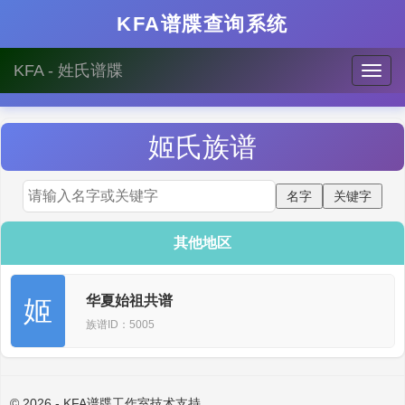
KFA谱牒查询系统
KFA - 姓氏谱牒
姬
氏族谱
其他地区
华夏始祖共谱
姬
族谱ID：5005
© 2026 - KFA谱牒工作室技术支持