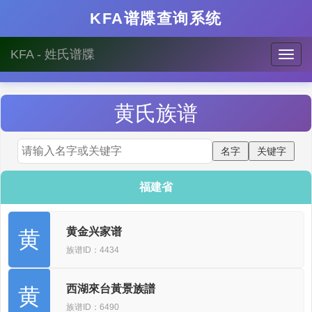
KFA谱牒查询系统
KFA - 姓氏谱牒
黄
氏族谱
福建省
黄金兴家谱
黄
族谱ID：4434
西湖來台黃景族譜
黄
族谱ID：6490