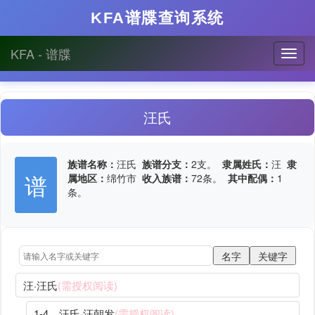
KFA谱牒查询系统
KFA - 谱牒
汪氏
族谱名称：
汪氏
族谱分支：
2支。
隶属姓氏：
汪
隶
谱
属地区：
绵竹市
收入族谱：
72条。
其中配偶：
1
条。
汪·汪氏
(需授权阅读)
1-4、汪氏·汪朝发
(需授权阅读)