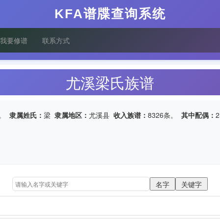
KFA谱牒查询系统
我要修谱
联系方式
尤溪梁氏族谱
支。
隶属姓氏：
梁
隶属地区：
尤溪县
收入族谱：
8326条。
其中配偶：