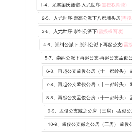
1-4、尤溪梁氏族谱·入尤世序
(需授权阅读)
2-5、入尤世序·崇高公派下八都埔头房
(需授
3-5、入尤世序·崇纠公派下
(需授权阅读)
4-6、崇纠公派下·崇纠公派下再起公支
(需
5-7、崇纠公派下再起公支·再起公支孟俊
6-8、再起公支孟俊公房（十一都岭头）
7-8、再起公支孟俊公房（十一都岭头）
8-8、再起公支孟俊公房（十一都岭头）
9-9、孟俊公支臧之公房（三房）·孟俊
10-9、孟俊公支臧之公房（三房）·孟