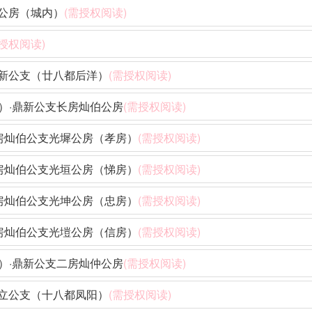
倫公房（城内）
(需授权阅读)
需授权阅读)
鼎新公支（廿八都后洋）
(需授权阅读)
洋）·鼎新公支长房灿伯公房
(需授权阅读)
长房灿伯公支光墀公房（孝房）
(需授权阅读)
长房灿伯公支光垣公房（悌房）
(需授权阅读)
长房灿伯公支光坤公房（忠房）
(需授权阅读)
长房灿伯公支光塏公房（信房）
(需授权阅读)
洋）·鼎新公支二房灿仲公房
(需授权阅读)
鼎立公支（十八都凤阳）
(需授权阅读)