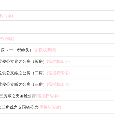
权阅读)
授权阅读)
公房（十一都岭头）
(需授权阅读)
·孟俊公支兆之公房（长房）
(需授权阅读)
·孟俊公支綏之公房（二房）
(需授权阅读)
·孟俊公支臧之公房（三房）
(需授权阅读)
公三房臧之支国铨公房
(需授权阅读)
俊公三房臧之支国省公房
(需授权阅读)