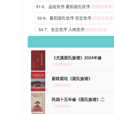
51-5、远祖世序·夏阳梁氏世序
(需授权阅读)
52-6、夏阳梁氏世序·安定世序
(需授权阅读
53-7、安定世序·入闽世序
(需授权阅读)
《尤溪梁氏族谱》2024年修
（需授权阅读）
新联梁坑《梁氏族谱》
（需授权阅读）
民国十五年修《梁氏族谱》二
（需授权阅读）