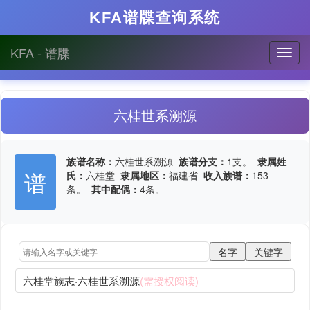
KFA谱牒查询系统
KFA - 谱牒
六桂世系溯源
族谱名称：
六桂世系溯源
族谱分支：
1支。
隶属姓
谱
氏：
六桂堂
隶属地区：
福建省
收入族谱：
153
条。
其中配偶：
4条。
六桂堂族志·六桂世系溯源
(需授权阅读)