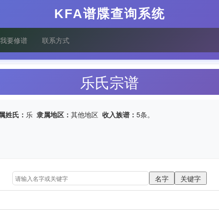
KFA谱牒查询系统
我要修谱
联系方式
乐氏宗谱
属姓氏：
乐
隶属地区：
其他地区
收入族谱：
5条。