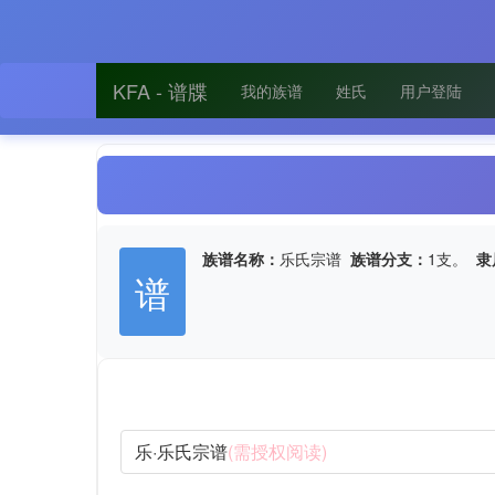
KFA - 谱牒
我的族谱
姓氏
用户登陆
族谱名称：
乐氏宗谱
族谱分支：
1支。
隶
谱
乐·乐氏宗谱
(需授权阅读)